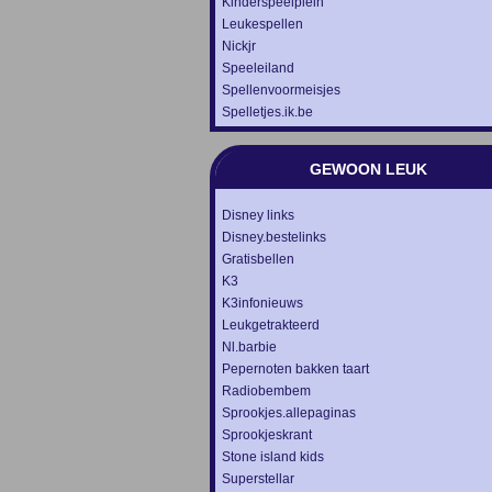
Kinderspeelplein
Leukespellen
Nickjr
Speeleiland
Spellenvoormeisjes
Spelletjes.ik.be
GEWOON LEUK
Disney links
Disney.bestelinks
Gratisbellen
K3
K3infonieuws
Leukgetrakteerd
Nl.barbie
Pepernoten bakken taart
Radiobembem
Sprookjes.allepaginas
Sprookjeskrant
Stone island kids
Superstellar