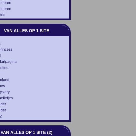
inderen
inderen
orld
VAN ALLES OP 1 SITE
s
princess
l
tartpagina
nline
voland
nes
ystery
elletjes
lder
lder
2
VAN ALLES OP 1 SITE (2)