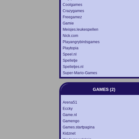
Coolgames
Crazygames
Freegamez
Gamie
Meisjes.leukespellen
Nick.com
Playangrybirdsgames
Playtopia
Speel.nl
Spelletje
Spelletjes.nl
Super-Mario-Games
GAMES (2)
Arena51
Eccky
Game.nl
Gamengo
Games.startpagina
Kidznet