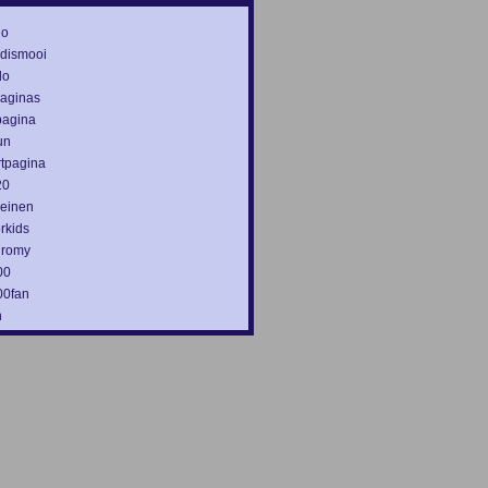
no
dismooi
do
paginas
pagina
un
rtpagina
20
leinen
rkids
 romy
00
00fan
n