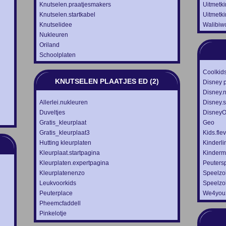
Knutselen.praatjesmakers
Uitmetk
Knutselen.startkabel
Uitmetk
Knutselidee
Walibiw
Nukleuren
Oriland
Schoolplaten
Coolkid
KNUTSELEN PLAATJES ED (2)
Disney 
Disney.n
Allerlei.nukleuren
Disney.s
Duveltjes
DisneyO
Gratis_kleurplaat
Geo
Gratis_kleurplaat3
Kids.fle
Hutting kleurplaten
Kinderli
Kleurplaat.startpagina
Kinderm
Kleurplaten.expertpagina
Peutersp
Kleurplatenenzo
Speelzo
Leukvoorkids
Speelzo
Peuterplace
We4you
Pheemcfaddell
Pinkelotje