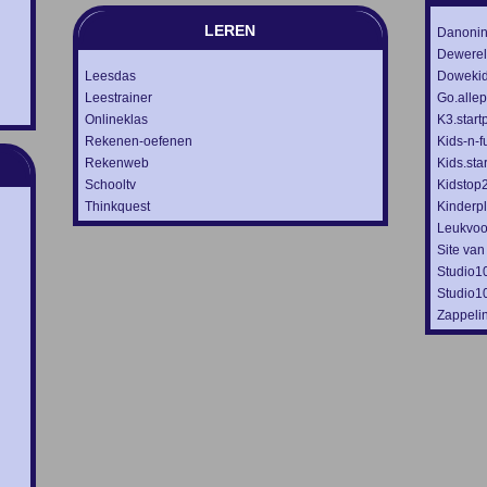
LEREN
Danoni
Dewerel
Leesdas
Doweki
Leestrainer
Go.alle
Onlineklas
K3.start
Rekenen-oefenen
Kids-n-f
Rekenweb
Kids.sta
Schooltv
Kidstop
Thinkquest
Kinderp
Leukvoo
Site van
Studio1
Studio1
Zappeli