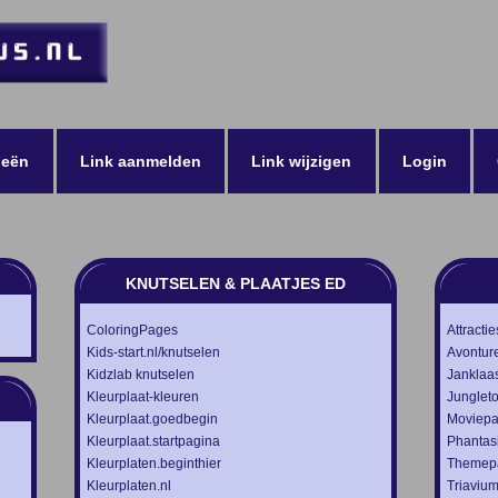
ieën
Link aanmelden
Link wijzigen
Login
KNUTSELEN & PLAATJES ED
ColoringPages
Attracti
Kids-start.nl/knutselen
Avontur
Kidzlab knutselen
Janklaa
Kleurplaat-kleuren
Junglet
Kleurplaat.goedbegin
Moviepa
Kleurplaat.startpagina
Phantas
Kleurplaten.beginthier
Themepa
Kleurplaten.nl
Triaviu