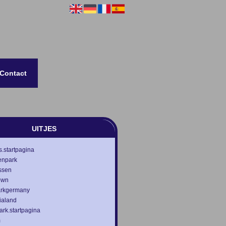
Contact
UITJES
es.startpagina
enpark
ssen
own
rkgermany
ialand
rk.startpagina
m