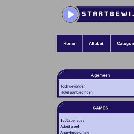
Home
Alfabet
Categor
Algemeen
Toch gevonden
Hotel aanbiedingen
GAMES
1001spelletjes
Adopt a pet
Angrybirds-online